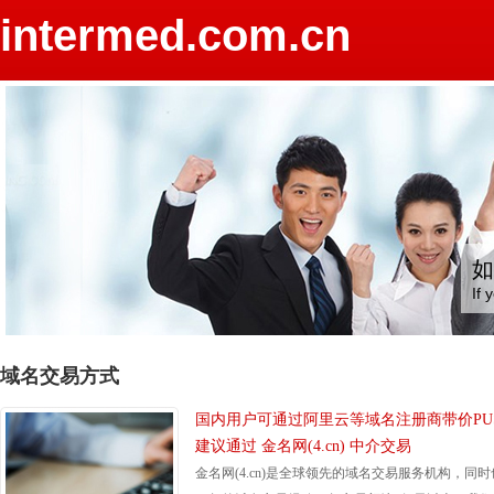
intermed.com.cn
如
If 
域名交易方式
国内用户可通过阿里云等域名注册商带价PU
建议通过 金名网(4.cn) 中介交易
金名网(4.cn)是全球领先的域名交易服务机构，同