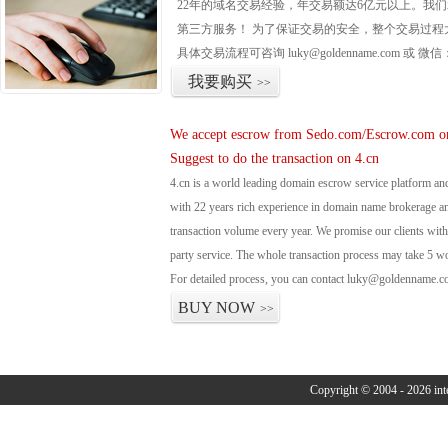
22年的域名交易经验，年交易额达6亿元以上。我
第三方服务！ 为了保证交易的安全，整个交易过程
具体交易流程可咨询
luky@goldenname.com
或 微信
我要购买
>>
We accept escrow from Sedo.com/Escrow.com or
Suggest to do the transaction on 4.cn
4.cn is a world leading domain escrow service platform 
with 22 years rich experience in domain name brokerage 
transaction volume every year. We promise our clients with 
party service. The whole transaction process may take 5 w
For detailed process, you can contact luky@goldenname.c
BUY NOW
>>
Copyright © 2004 - 2026 in