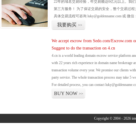
22年的域名交易经验，年交易额达6亿元以上。我
第三方服务！ 为了保证交易的安全，整个交易过程
具体交易流程可咨询
luky@goldenname.com
或 微信
我要购买
>>
We accept escrow from Sedo.com/Escrow.com or
Suggest to do the transaction on 4.cn
4.cn is a world leading domain escrow service platform 
with 22 years rich experience in domain name brokerage 
transaction volume every year. We promise our clients with 
party service. The whole transaction process may take 5 w
For detailed process, you can contact luky@goldenname.c
BUY NOW
>>
Copyright © 2004 - 2026 in