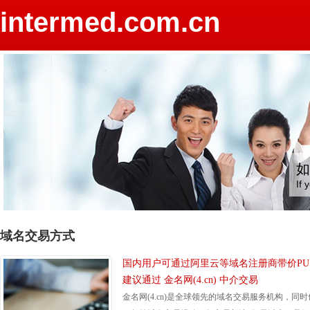
intermed.com.cn
如
If 
域名交易方式
国内用户可通过阿里云等域名注册商带价PU
建议通过 金名网(4.cn) 中介交易
金名网(4.cn)是全球领先的域名交易服务机构，同